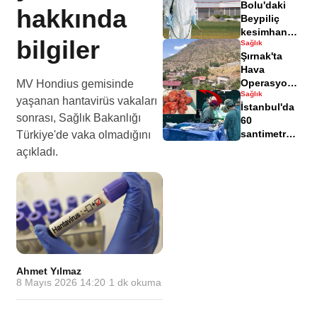
Bolu'daki
süresi artış
hakkında
Beypiliç
gösterdi
kesimhane
bilgiler
Sağlık
ilaçlama
Şırnak'ta
sırasında 34
Hava
işçi
Operasyonu
MV Hondius gemisinde
zehirlendi
Sağlık
ile Baygın
yaşanan hantavirüs vakaları
İstanbul'da
Kadın
sonrası, Sağlık Bakanlığı
60
Kurtarıldı
santimetre
Türkiye'de vaka olmadığını
çapında
açıkladı.
miyom
başarılı bir
operasyonla
alındı
Ahmet Yılmaz
·
8 Mayıs 2026 14:20
·
1
dk okuma