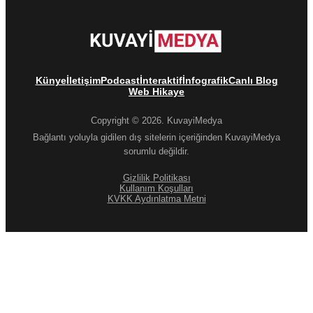
Künye
İletişim
Podcast
İnteraktif
İnfografik
Canlı Blog
Web Hikaye
Copyright © 2026. KuvayiMedya
Bağlantı yoluyla gidilen dış sitelerin içeriğinden KuvayiMedya
sorumlu değildir.
Gizlilik Politikası
Kullanım Koşulları
KVKK Aydınlatma Metni