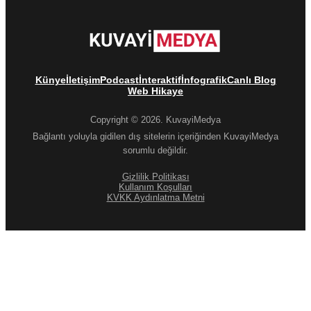
Künye
İletişim
Podcast
İnteraktif
İnfografik
Canlı Blog
Web Hikaye
Copyright © 2026. KuvayiMedya
Bağlantı yoluyla gidilen dış sitelerin içeriğinden KuvayiMedya
sorumlu değildir.
Gizlilik Politikası
Kullanım Koşulları
KVKK Aydınlatma Metni