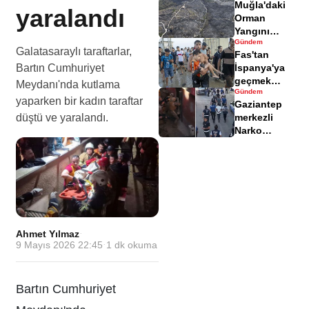
Muğla'daki
yaralandı
yaralandı
Orman
Yangını
Gündem
Sonrası
Galatasaraylı taraftarlar,
Fas'tan
Zarar Gören
Bartın Cumhuriyet
İspanya'ya
Alanlar
geçmek
Havadisinde
Meydanı'nda kutlama
Gündem
isteyen
yaparken bir kadın taraftar
Gaziantep
göçmenler
düştü ve yaralandı.
merkezli
geri döndü
Narko
Kapan
Operasyonu
bilançosu
açıklandı
Ahmet Yılmaz
·
9 Mayıs 2026 22:45
·
1
dk okuma
Bartın Cumhuriyet