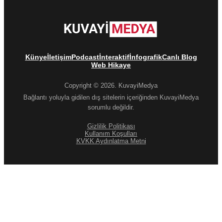
Künye
İletişim
Podcast
İnteraktif
İnfografik
Canlı Blog
Web Hikaye
Copyright © 2026. KuvayiMedya
Bağlantı yoluyla gidilen dış sitelerin içeriğinden KuvayiMedya
sorumlu değildir.
Gizlilik Politikası
Kullanım Koşulları
KVKK Aydınlatma Metni