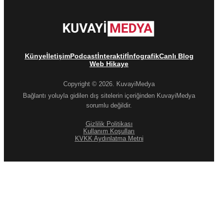
Künye
İletişim
Podcast
İnteraktif
İnfografik
Canlı Blog
Web Hikaye
Copyright © 2026. KuvayiMedya
Bağlantı yoluyla gidilen dış sitelerin içeriğinden KuvayiMedya
sorumlu değildir.
Gizlilik Politikası
Kullanım Koşulları
KVKK Aydınlatma Metni