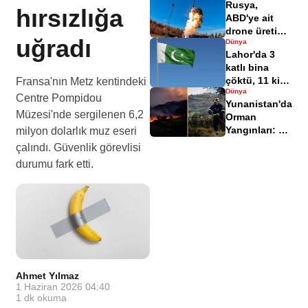
Rusya,
hırsızlığa
ABD'ye ait
drone üretim
uğradı
Dünya
tesisini
Lahor'da 3
balistik füze
katlı bina
ile vurdu
çöktü, 11 kişi
Fransa'nın Metz kentindeki
Dünya
hayatını
Centre Pompidou
Yunanistan'da
kaybetti
Müzesi'nde sergilenen 6,2
Orman
Yangınları: 3
milyon dolarlık muz eseri
İtfaiyeci
çalındı. Güvenlik görevlisi
Hayatını
durumu fark etti.
Kaybetti
Ahmet Yılmaz
·
1 Haziran 2026 04:40
·
1
dk okuma