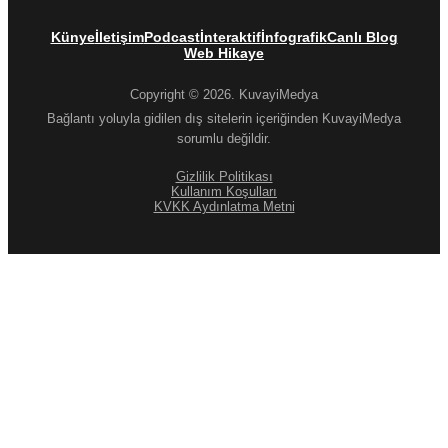
Künye
İletişim
Podcast
İnteraktif
İnfografik
Canlı Blog
Web Hikaye
Copyright © 2026. KuvayiMedya
Bağlantı yoluyla gidilen dış sitelerin içeriğinden KuvayiMedya
sorumlu değildir.
Gizlilik Politikası
Kullanım Koşulları
KVKK Aydınlatma Metni