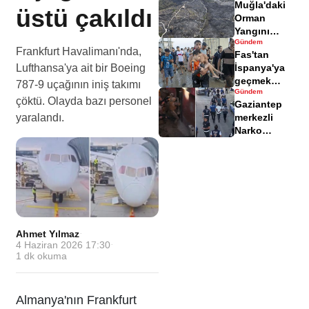
Muğla'daki
yaralandı
üstü çakıldı
Orman
Yangını
Gündem
Sonrası
Frankfurt Havalimanı'nda,
Fas'tan
Zarar Gören
Lufthansa'ya ait bir Boeing
İspanya'ya
Alanlar
geçmek
Havadisinde
787-9 uçağının iniş takımı
Gündem
isteyen
çöktü. Olayda bazı personel
Gaziantep
göçmenler
yaralandı.
merkezli
geri döndü
Narko
Kapan
Operasyonu
bilançosu
açıklandı
Ahmet Yılmaz
·
4 Haziran 2026 17:30
·
1
dk okuma
Almanya'nın Frankfurt