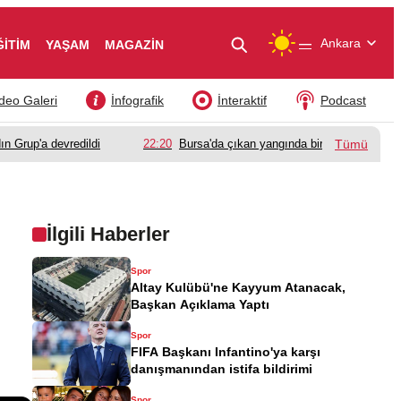
—
Ankara
ĞİTİM
YAŞAM
MAGAZİN
deo Galeri
İnfografik
İnteraktif
Podcast
ın Grup'a devredildi
22:20
Bursa'da çıkan yangında bir babanın acı k
Tümü
İlgili Haberler
Spor
Altay Kulübü'ne Kayyum Atanacak,
Başkan Açıklama Yaptı
Spor
FIFA Başkanı Infantino'ya karşı
danışmanından istifa bildirimi
Spor