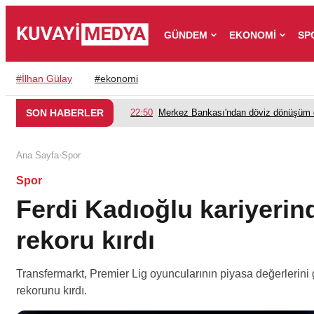
GÜNDEM
EKONOMİ
SP
#
İlhan Gülay
#
ekonomi
SON HABERLER
22:50
Merkez Bankası'ndan döviz dönüşüm d
›
Ana Sayfa
Spor
Spor
Ferdi Kadıoğlu kariyerind
rekoru kırdı
Transfermarkt, Premier Lig oyuncularının piyasa değerlerini 
rekorunu kırdı.