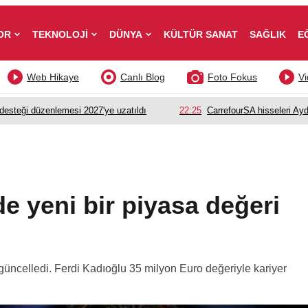
OR
TEKNOLOJİ
DÜNYA
KÜLTÜR SANAT
SAĞLIK
E
Web Hikaye
Canlı Blog
Foto Fokus
Vi
esteği düzenlemesi 2027'ye uzatıldı
22:25
CarrefourSA hisseleri Ayd
e yeni bir piyasa değeri
güncelledi. Ferdi Kadıoğlu 35 milyon Euro değeriyle kariyer