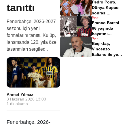
Pedro Porro,
istifa bildirimi
tanıttı
Dünya Kupası
sonrası
Spor
Antalya'da tatil
Fenerbahçe, 2026-2027
Franco Baresi
yapıyor
sezonu için yeni
66 yaşında
hayatını
formalarını tanıttı. Kulüp,
Spor
kaybetti
lansmanda 120. yıla özel
Beşiktaş,
tasarımları sergiledi.
Vincenzo
Italiano ile yeni
bir başlangıç
yaptı
Ahmet Yılmaz
·
3 Haziran 2026 13:00
·
1
dk okuma
Fenerbahçe, 2026-