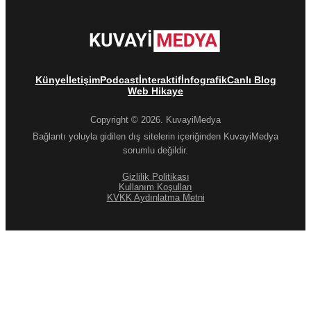
Künye
İletişim
Podcast
İnteraktif
İnfografik
Canlı Blog
Web Hikaye
Copyright © 2026. KuvayiMedya
Bağlantı yoluyla gidilen dış sitelerin içeriğinden KuvayiMedya
sorumlu değildir.
Gizlilik Politikası
Kullanım Koşulları
KVKK Aydınlatma Metni