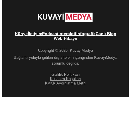
Künye
İletişim
Podcast
İnteraktif
İnfografik
Canlı Blog
Web Hikaye
Copyright © 2026. KuvayiMedya
Bağlantı yoluyla gidilen dış sitelerin içeriğinden KuvayiMedya
sorumlu değildir.
Gizlilik Politikası
Kullanım Koşulları
KVKK Aydınlatma Metni