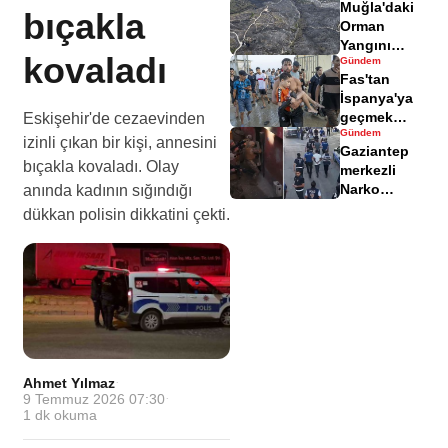
Muğla'daki
yaralandı
bıçakla
Orman
Yangını
kovaladı
Gündem
Sonrası
Fas'tan
Zarar Gören
İspanya'ya
Alanlar
geçmek
Eskişehir'de cezaevinden
Havadisinde
Gündem
isteyen
izinli çıkan bir kişi, annesini
Gaziantep
göçmenler
bıçakla kovaladı. Olay
merkezli
geri döndü
Narko
anında kadının sığındığı
Kapan
dükkan polisin dikkatini çekti.
Operasyonu
bilançosu
açıklandı
Ahmet Yılmaz
·
9 Temmuz 2026 07:30
·
1
dk okuma