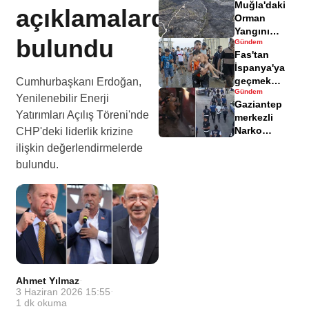
Muğla'daki
yaralandı
açıklamalarda
Orman
Yangını
bulundu
Gündem
Sonrası
Fas'tan
Zarar Gören
İspanya'ya
Alanlar
geçmek
Cumhurbaşkanı Erdoğan,
Havadisinde
Gündem
isteyen
Yenilenebilir Enerji
Gaziantep
göçmenler
Yatırımları Açılış Töreni'nde
merkezli
geri döndü
Narko
CHP'deki liderlik krizine
Kapan
ilişkin değerlendirmelerde
Operasyonu
bulundu.
bilançosu
açıklandı
Ahmet Yılmaz
·
3 Haziran 2026 15:55
·
1
dk okuma