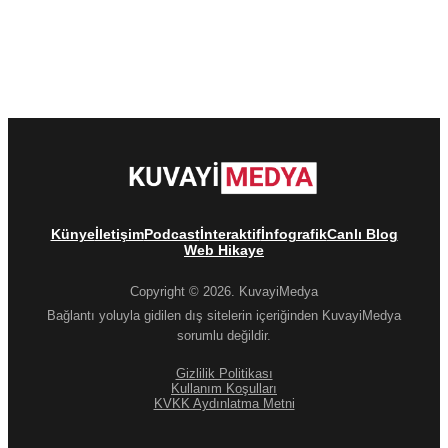
Künye
İletişim
Podcast
İnteraktif
İnfografik
Canlı Blog
Web Hikaye
Copyright © 2026. KuvayiMedya
Bağlantı yoluyla gidilen dış sitelerin içeriğinden KuvayiMedya
sorumlu değildir.
Gizlilik Politikası
Kullanım Koşulları
KVKK Aydınlatma Metni