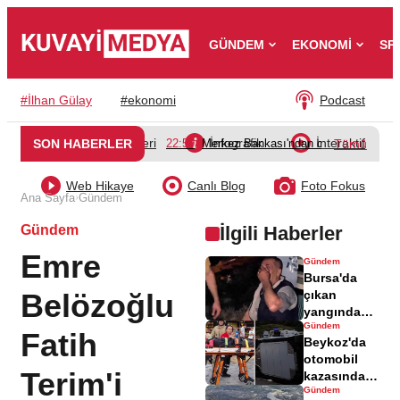
GÜNDEM
EKONOMİ
SP
#
İlhan Gülay
#
ekonomi
Podcast
Video Galeri
İnfografik
İnteraktif
SON HABERLER
22:50
Merkez Bankası'ndan döviz dönüşüm d
Tümü
Web Hikaye
Canlı Blog
Foto Fokus
›
Ana Sayfa
Gündem
Gündem
İlgili Haberler
Emre
Gündem
Bursa'da
Belözoğlu
çıkan
yangında
Gündem
bir babanın
Fatih
Beykoz'da
acı kaybı
otomobil
yaşandı
Terim'i
kazasında 7
Gündem
kişi