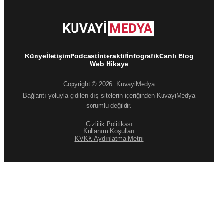
Künye
İletişim
Podcast
İnteraktif
İnfografik
Canlı Blog
Web Hikaye
Copyright © 2026. KuvayiMedya
Bağlantı yoluyla gidilen dış sitelerin içeriğinden KuvayiMedya
sorumlu değildir.
Gizlilik Politikası
Kullanım Koşulları
KVKK Aydınlatma Metni