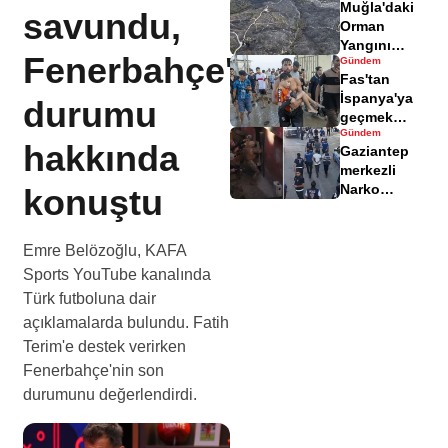
Muğla'daki
yaralandı
savundu,
Orman
Yangını
Fenerbahçe'nin
Gündem
Sonrası
Fas'tan
Zarar Gören
İspanya'ya
durumu
Alanlar
geçmek
Havadisinde
Gündem
isteyen
hakkında
Gaziantep
göçmenler
merkezli
geri döndü
Narko
konuştu
Kapan
Operasyonu
bilançosu
Emre Belözoğlu, KAFA
açıklandı
Sports YouTube kanalında
Türk futboluna dair
açıklamalarda bulundu. Fatih
Terim'e destek verirken
Fenerbahçe'nin son
durumunu değerlendirdi.