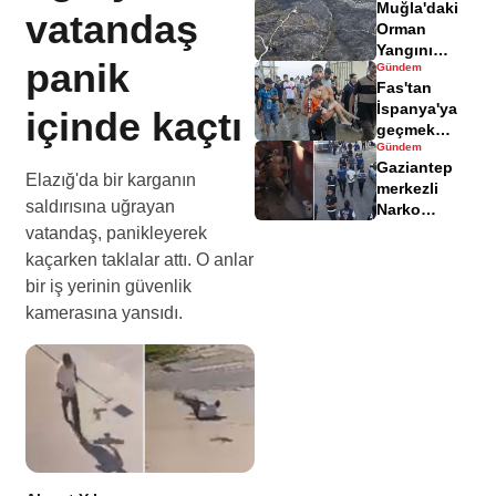
Muğla'daki
yaralandı
vatandaş
Orman
Yangını
panik
Gündem
Sonrası
Fas'tan
Zarar Gören
İspanya'ya
içinde kaçtı
Alanlar
geçmek
Havadisinde
Gündem
isteyen
Gaziantep
göçmenler
Elazığ'da bir karganın
merkezli
geri döndü
saldırısına uğrayan
Narko
Kapan
vatandaş, panikleyerek
Operasyonu
kaçarken taklalar attı. O anlar
bilançosu
bir iş yerinin güvenlik
açıklandı
kamerasına yansıdı.