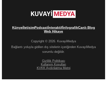
Künye
İletişim
Podcast
İnteraktif
İnfografik
Canlı Blog
Web Hikaye
Copyright © 2026. KuvayiMedya
Bağlantı yoluyla gidilen dış sitelerin içeriğinden KuvayiMedya
sorumlu değildir.
Gizlilik Politikası
Kullanım Koşulları
KVKK Aydınlatma Metni