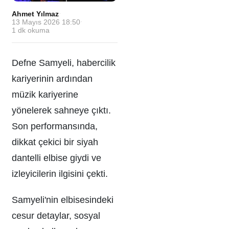
Ahmet Yılmaz
·
13 Mayıs 2026 18:50
·
1
dk okuma
Defne Samyeli, habercilik
kariyerinin ardından
müzik kariyerine
yönelerek sahneye çıktı.
Son performansında,
dikkat çekici bir siyah
dantelli elbise giydi ve
izleyicilerin ilgisini çekti.
Samyeli'nin elbisesindeki
cesur detaylar, sosyal