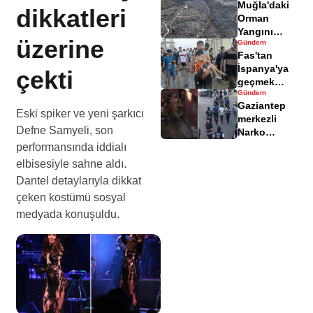
Muğla'daki
yaralandı
dikkatleri
Orman
Yangını
üzerine
Gündem
Sonrası
Fas'tan
Zarar Gören
İspanya'ya
çekti
Alanlar
geçmek
Havadisinde
Gündem
isteyen
Gaziantep
göçmenler
Eski spiker ve yeni şarkıcı
merkezli
geri döndü
Defne Samyeli, son
Narko
Kapan
performansında iddialı
Operasyonu
elbisesiyle sahne aldı.
bilançosu
Dantel detaylarıyla dikkat
açıklandı
çeken kostümü sosyal
medyada konuşuldu.