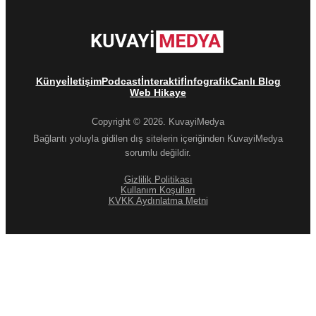
Künye
İletişim
Podcast
İnteraktif
İnfografik
Canlı Blog
Web Hikaye
Copyright © 2026. KuvayiMedya
Bağlantı yoluyla gidilen dış sitelerin içeriğinden KuvayiMedya
sorumlu değildir.
Gizlilik Politikası
Kullanım Koşulları
KVKK Aydınlatma Metni