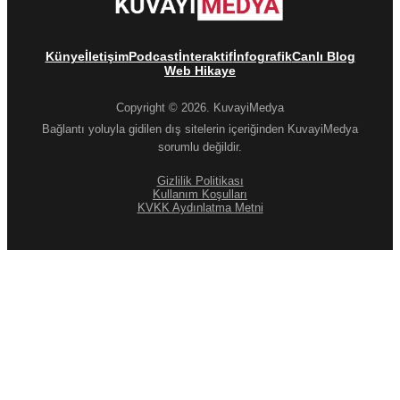
Künye
İletişim
Podcast
İnteraktif
İnfografik
Canlı Blog
Web Hikaye
Copyright © 2026. KuvayiMedya
Bağlantı yoluyla gidilen dış sitelerin içeriğinden KuvayiMedya
sorumlu değildir.
Gizlilik Politikası
Kullanım Koşulları
KVKK Aydınlatma Metni