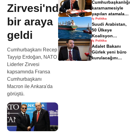
Cumhurbaşkanlığı
Zirvesi'nde
kararnamesiyle
yapılan atamalar
bir araya
İç Politika
açıklandı
Suudi Arabistan,
50 Ülkeye
geldi
Koalisyon
İç Politika
Oluşturma Çağrısı
Adalet Bakanı
Yaptı
Cumhurbaşkanı Recep
Gürlek yeni büro
Tayyip Erdoğan, NATO
kurulacağını
açıkladı
Liderler Zirvesi
kapsamında Fransa
Cumhurbaşkanı
Macron ile Ankara'da
görüştü.