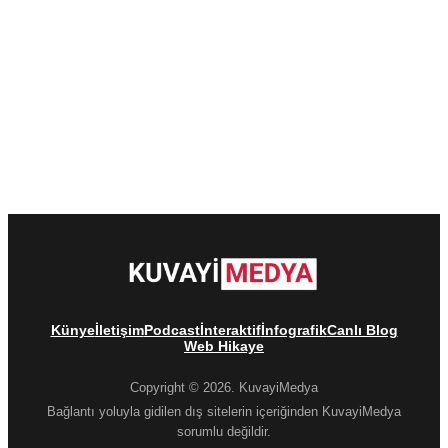
Künye
İletişim
Podcast
İnteraktif
İnfografik
Canlı Blog
Web Hikaye
Copyright © 2026. KuvayiMedya
Bağlantı yoluyla gidilen dış sitelerin içeriğinden KuvayiMedya
sorumlu değildir.