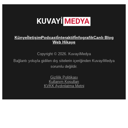
Künye
İletişim
Podcast
İnteraktif
İnfografik
Canlı Blog
Web Hikaye
Copyright © 2026. KuvayiMedya
Bağlantı yoluyla gidilen dış sitelerin içeriğinden KuvayiMedya
sorumlu değildir.
Gizlilik Politikası
Kullanım Koşulları
KVKK Aydınlatma Metni