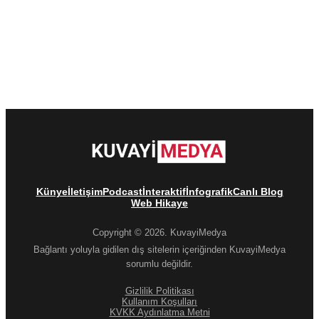
Künye
İletişim
Podcast
İnteraktif
İnfografik
Canlı Blog
Web Hikaye
Copyright © 2026. KuvayiMedya
Bağlantı yoluyla gidilen dış sitelerin içeriğinden KuvayiMedya
sorumlu değildir.
Gizlilik Politikası
Kullanım Koşulları
KVKK Aydınlatma Metni