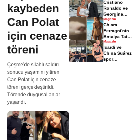
Cristiano
paylaşmadı,
kaybeden
Ronaldo ve
açıklamalarda
Georgina
bulundu
Can Polat
Magazin
Rodríguez
Chiara
evlilik
Ferragni'nin
için cenaze
iddiaları
Antalya Tatili
gündemde
Magazin
ve Türk
töreni
Icardi ve
Hamamı
China Suárez
Deneyimi
spor
Çeşme'de silahlı saldırı
salonunda
eğlenceli
sonucu yaşamını yitiren
anlar paylaştı
Can Polat için cenaze
töreni gerçekleştirildi.
Törende duygusal anlar
yaşandı.