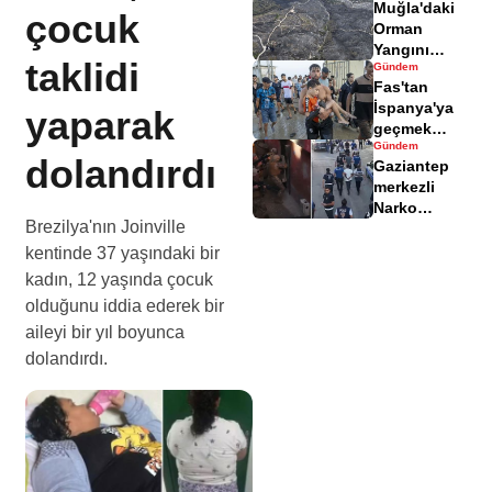
Muğla'daki
yaralandı
çocuk
Orman
Yangını
taklidi
Gündem
Sonrası
Fas'tan
Zarar Gören
İspanya'ya
yaparak
Alanlar
geçmek
Havadisinde
Gündem
isteyen
dolandırdı
Gaziantep
göçmenler
merkezli
geri döndü
Narko
Brezilya'nın Joinville
Kapan
Operasyonu
kentinde 37 yaşındaki bir
bilançosu
kadın, 12 yaşında çocuk
açıklandı
olduğunu iddia ederek bir
aileyi bir yıl boyunca
dolandırdı.