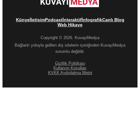
Künye
İletişim
Podcast
İnteraktif
İnfografik
Canlı Blog
Web Hikaye
Copyright © 2026. KuvayiMedya
Bağlantı yoluyla gidilen dış sitelerin içeriğinden KuvayiMedya
sorumlu değildir.
Gizlilik Politikası
Kullanım Koşulları
KVKK Aydınlatma Metni