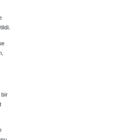
e
ildi.
se
n,
bir
t
e
unu