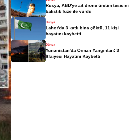
Rusya, ABD'ye ait drone üretim tesisini
balistik füze ile vurdu
Dünya
Lahor'da 3 katlı bina çöktü, 11 kişi
hayatını kaybetti
Dünya
Yunanistan'da Orman Yangınları: 3
İtfaiyeci Hayatını Kaybetti