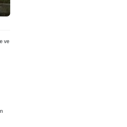
ze ve
an