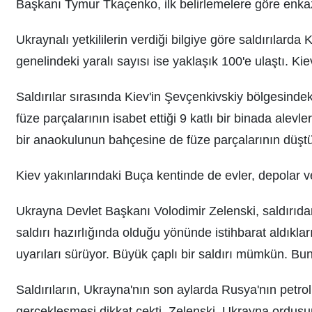
Başkanı Tymur Tkaçenko, ilk belirlemelere göre enka
Ukraynalı yetkililerin verdiği bilgiye göre saldırılarda 
genelindeki yaralı sayısı ise yaklaşık 100'e ulaştı. K
Saldırılar sırasında Kiev'in Şevçenkivskiy bölgesindek
füze parçalarının isabet ettiği 9 katlı bir binada alevl
bir anaokulunun bahçesine de füze parçalarının düştüğü
Kiev yakınlarındaki Buça kentinde de evler, depolar ve
Ukrayna Devlet Başkanı Volodimir Zelenski, saldırıda
saldırı hazırlığında olduğu yönünde istihbarat aldıkların
uyarıları sürüyor. Büyük çaplı bir saldırı mümkün. Bunun
Saldırıların, Ukrayna'nın son aylarda Rusya'nın petrol
gerçekleşmesi dikkat çekti. Zelenski, Ukrayna ordusun