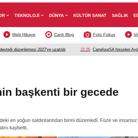
OR
TEKNOLOJİ
DÜNYA
KÜLTÜR SANAT
SAĞLIK
E
Web Hikaye
Canlı Blog
Foto Fokus
Vi
esteği düzenlemesi 2027'ye uzatıldı
22:25
CarrefourSA hisseleri Ayd
in başkenti bir gecede
ki en yoğun saldırılarından birini düzenledi. Füze ve insansız
tını kaybetti,