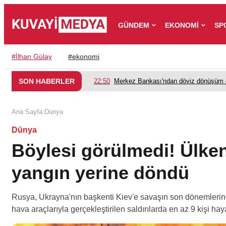
GÜNDEM
EKONOMİ
SP
#
İlhan Gülay
#
ekonomi
SON HABERLER
22:50
Merkez Bankası'ndan döviz dönüşüm d
›
Ana Sayfa
Dünya
Dünya
Böylesi görülmedi! Ülken
yangın yerine döndü
Rusya, Ukrayna'nın başkenti Kiev'e savaşın son dönemlerinde
hava araçlarıyla gerçekleştirilen saldırılarda en az 9 kişi haya