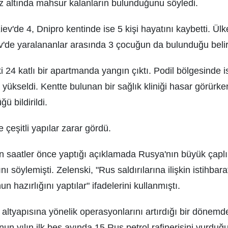
z altında mahsur kalanların bulunduğunu söyledi.
Kiev'de 4, Dnipro kentinde ise 5 kişi hayatını kaybetti. Ülk
iev'de yaralananlar arasında 3 çocuğun da bulunduğu belirt
i 24 katlı bir apartmanda yangın çıktı. Podil bölgesinde i
er yükseldi. Kentte bulunan bir sağlık kliniği hasar görürke
 bildirildi.
 çeşitli yapılar zarar gördü.
n saatler önce yaptığı açıklamada Rusya'nın büyük çaplı 
ı söylemişti. Zelenski, "Rus saldırılarına ilişkin istihbara
 hazırlığını yaptılar" ifadelerini kullanmıştı.
 altyapısına yönelik operasyonlarını artırdığı bir dönemd
un yılın ilk beş ayında 15 Rus petrol rafinerisini vurduğ