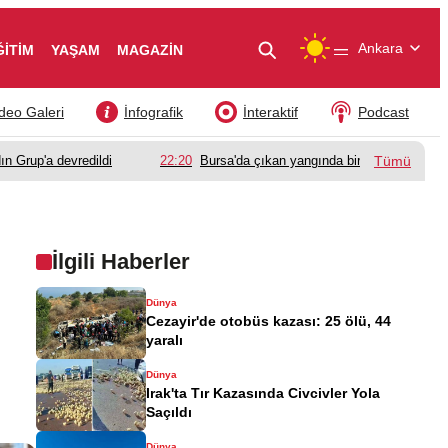
—
Ankara
ĞİTİM
YAŞAM
MAGAZİN
deo Galeri
İnfografik
İnteraktif
Podcast
ın Grup'a devredildi
22:20
Bursa'da çıkan yangında bir babanın acı k
Tümü
İlgili Haberler
Dünya
Cezayir'de otobüs kazası: 25 ölü, 44
yaralı
Dünya
Irak'ta Tır Kazasında Civcivler Yola
Saçıldı
Dünya