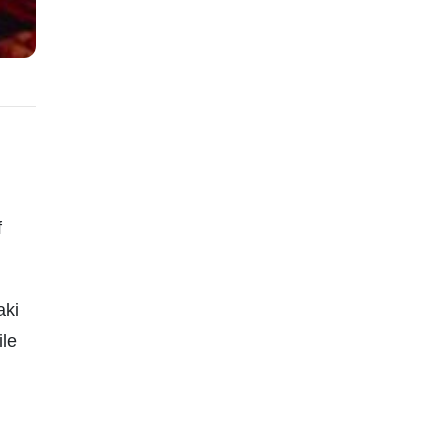
f
aki
ile