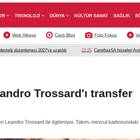
OR
TEKNOLOJİ
DÜNYA
KÜLTÜR SANAT
SAĞLIK
E
Web Hikaye
Canlı Blog
Foto Fokus
Vi
esteği düzenlemesi 2027'ye uzatıldı
22:25
CarrefourSA hisseleri Ayd
andro Trossard'ı transfer
en Leandro Trossard ile ilgileniyor. Takım, mevcut kadrosundaki