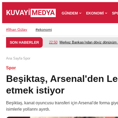
GÜNDEM
EKONOMİ
SP
#
İlhan Gülay
#
ekonomi
SON HABERLER
22:50
Merkez Bankası'ndan döviz dönüşüm d
›
Ana Sayfa
Spor
Spor
Beşiktaş, Arsenal'den Le
etmek istiyor
Beşiktaş, kanat oyuncusu transferi için Arsenal'de forma giy
isimlerle yollarını ayırdı.