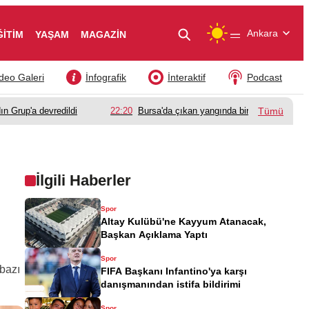
—
Ankara
ĞİTİM
YAŞAM
MAGAZİN
deo Galeri
İnfografik
İnteraktif
Podcast
ın Grup'a devredildi
22:20
Bursa'da çıkan yangında bir babanın acı k
Tümü
İlgili Haberler
Spor
Altay Kulübü'ne Kayyum Atanacak,
Başkan Açıklama Yaptı
Spor
 bazı
FIFA Başkanı Infantino'ya karşı
danışmanından istifa bildirimi
Spor