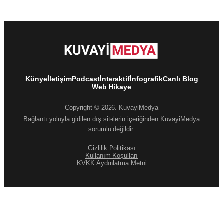
Künye
İletişim
Podcast
İnteraktif
İnfografik
Canlı Blog
Web Hikaye
Copyright © 2026. KuvayiMedya
Bağlantı yoluyla gidilen dış sitelerin içeriğinden KuvayiMedya
sorumlu değildir.
Gizlilik Politikası
Kullanım Koşulları
KVKK Aydınlatma Metni