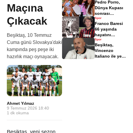
Pedro Porro,
istifa bildirimi
Maçına
Dünya Kupası
sonrası
Çıkacak
Spor
Antalya'da tatil
Franco Baresi
yapıyor
66 yaşında
hayatını
Beşiktaş, 10 Temmuz
Spor
kaybetti
Cuma günü Slovakya'daki
Beşiktaş,
kampında peş peşe iki
Vincenzo
Italiano ile yeni
hazırlık maçı oynayacak.
bir başlangıç
yaptı
Ahmet Yılmaz
·
9 Temmuz 2026 18:40
·
1
dk okuma
Beşiktaş, yeni sezon