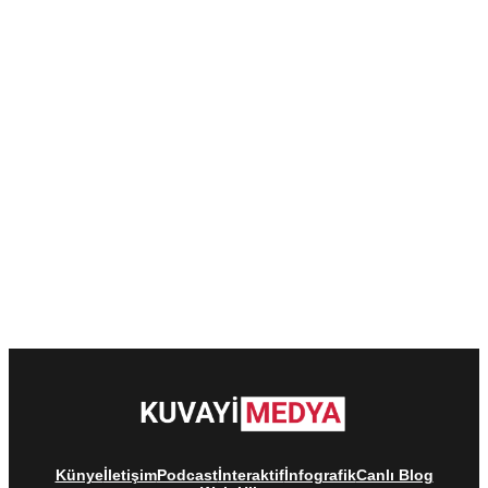
Künye
İletişim
Podcast
İnteraktif
İnfografik
Canlı Blog