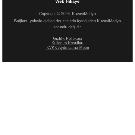
Web Hikaye
Copyright © 2026. KuvayiMedya
Bağlantı yoluyla gidilen dış sitelerin içeriğinden KuvayiMedya
sorumlu değildir.
Gizlilik Politikası
Kullanım Koşulları
KVKK Aydınlatma Metni