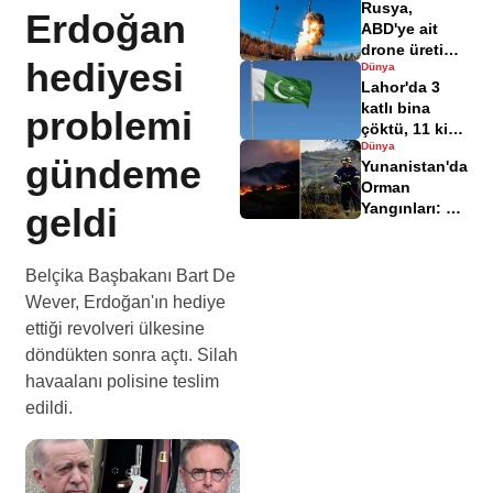
Rusya,
Erdoğan
ABD'ye ait
drone üretim
hediyesi
Dünya
tesisini
Lahor'da 3
balistik füze
katlı bina
problemi
ile vurdu
çöktü, 11 kişi
Dünya
hayatını
gündeme
Yunanistan'da
kaybetti
Orman
Yangınları: 3
geldi
İtfaiyeci
Hayatını
Kaybetti
Belçika Başbakanı Bart De
Wever, Erdoğan'ın hediye
ettiği revolveri ülkesine
döndükten sonra açtı. Silah
havaalanı polisine teslim
edildi.