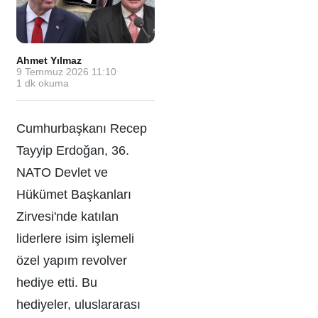
Ahmet Yılmaz
·
9 Temmuz 2026 11:10
·
1
dk okuma
Cumhurbaşkanı Recep
Tayyip Erdoğan, 36.
NATO Devlet ve
Hükümet Başkanları
Zirvesi'nde katılan
liderlere isim işlemeli
özel yapım revolver
hediye etti. Bu
hediyeler, uluslararası