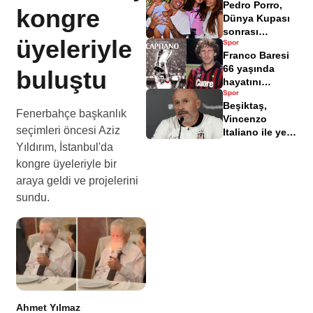
Pedro Porro,
istifa bildirimi
kongre
Dünya Kupası
sonrası
üyeleriyle
Spor
Antalya'da tatil
Franco Baresi
yapıyor
66 yaşında
buluştu
hayatını
Spor
kaybetti
Beşiktaş,
Fenerbahçe başkanlık
Vincenzo
seçimleri öncesi Aziz
Italiano ile yeni
bir başlangıç
Yıldırım, İstanbul'da
yaptı
kongre üyeleriyle bir
araya geldi ve projelerini
sundu.
Ahmet Yılmaz
·