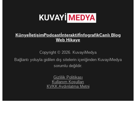
Künye
İletişim
Podcast
İnteraktif
İnfografik
Canlı Blog
Web Hikaye
Copyright © 2026. KuvayiMedya
Bağlantı yoluyla gidilen dış sitelerin içeriğinden KuvayiMedya
sorumlu değildir.
Gizlilik Politikası
Kullanım Koşulları
KVKK Aydınlatma Metni