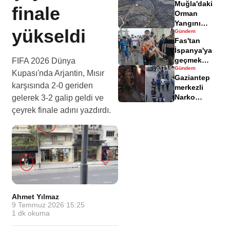
Muğla'daki
yaralandı
finale
Orman
Yangını
yükseldi
Gündem
Sonrası
Fas'tan
Zarar Gören
İspanya'ya
Alanlar
geçmek
FIFA 2026 Dünya
Havadisinde
Gündem
isteyen
Kupası'nda Arjantin, Mısır
Gaziantep
göçmenler
karşısında 2-0 geriden
merkezli
geri döndü
Narko
gelerek 3-2 galip geldi ve
Kapan
çeyrek finale adını yazdırdı.
Operasyonu
bilançosu
açıklandı
Ahmet Yılmaz
·
9 Temmuz 2026 15:25
·
1
dk okuma