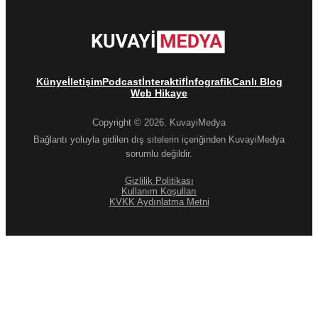
Künye
İletişim
Podcast
İnteraktif
İnfografik
Canlı Blog
Web Hikaye
Copyright © 2026. KuvayiMedya
Bağlantı yoluyla gidilen dış sitelerin içeriğinden KuvayiMedya
sorumlu değildir.
Gizlilik Politikası
Kullanım Koşulları
KVKK Aydınlatma Metni