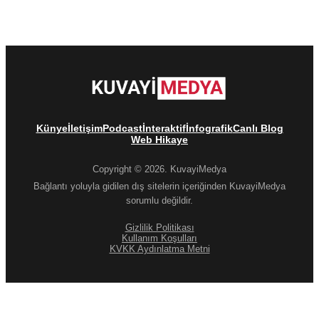
Künye
İletişim
Podcast
İnteraktif
İnfografik
Canlı Blog
Web Hikaye
Copyright © 2026. KuvayiMedya
Bağlantı yoluyla gidilen dış sitelerin içeriğinden KuvayiMedya
sorumlu değildir.
Gizlilik Politikası
Kullanım Koşulları
KVKK Aydınlatma Metni