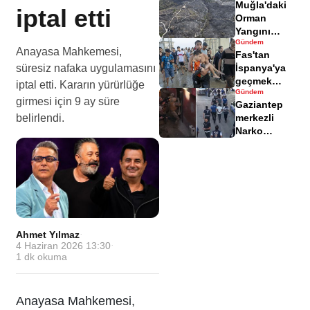
Muğla'daki
yaralandı
iptal etti
Orman
Yangını
Gündem
Sonrası
Anayasa Mahkemesi,
Fas'tan
Zarar Gören
süresiz nafaka uygulamasını
İspanya'ya
Alanlar
geçmek
Havadisinde
iptal etti. Kararın yürürlüğe
Gündem
isteyen
girmesi için 9 ay süre
Gaziantep
göçmenler
belirlendi.
merkezli
geri döndü
Narko
Kapan
Operasyonu
bilançosu
açıklandı
Ahmet Yılmaz
·
4 Haziran 2026 13:30
·
1
dk okuma
Anayasa Mahkemesi,