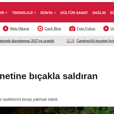
OR
TEKNOLOJİ
DÜNYA
KÜLTÜR SANAT
SAĞLIK
E
Web Hikaye
Canlı Blog
Foto Fokus
Vi
esteği düzenlemesi 2027'ye uzatıldı
22:25
CarrefourSA hisseleri Ayd
etine bıçakla saldıran
 lastiklerini kesip yakmak istedi.