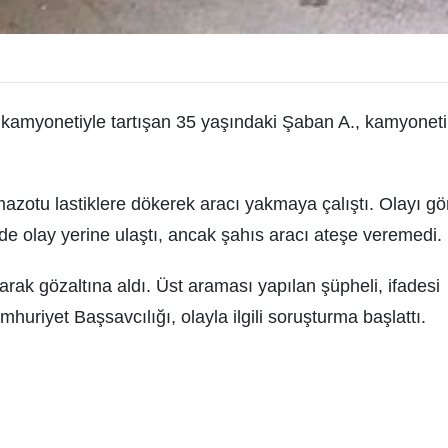
 kamyonetiyle tartışan 35 yaşındaki Şaban A., kamyonet
 mazotu lastiklere dökerek aracı yakmaya çalıştı. Olayı g
ede olay yerine ulaştı, ancak şahıs aracı ateşe veremedi.
rak gözaltına aldı. Üst araması yapılan şüpheli, ifadesi
uriyet Başsavcılığı, olayla ilgili soruşturma başlattı.