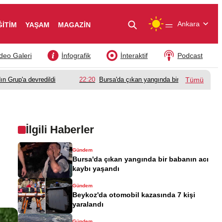
—
Ankara
ĞİTİM
YAŞAM
MAGAZİN
deo Galeri
İnfografik
İnteraktif
Podcast
ın Grup'a devredildi
22:20
Bursa'da çıkan yangında bir babanın acı k
Tümü
İlgili Haberler
Gündem
Bursa'da çıkan yangında bir babanın acı
kaybı yaşandı
Gündem
Beykoz'da otomobil kazasında 7 kişi
yaralandı
Gündem