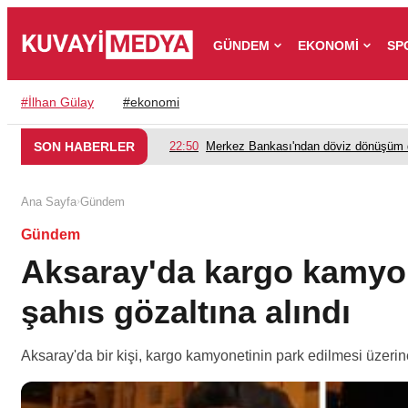
GÜNDEM
EKONOMİ
SP
#
İlhan Gülay
#
ekonomi
SON HABERLER
22:50
Merkez Bankası'ndan döviz dönüşüm d
›
Ana Sayfa
Gündem
Gündem
Aksaray'da kargo kamyon
şahıs gözaltına alındı
Aksaray'da bir kişi, kargo kamyonetinin park edilmesi üzerine