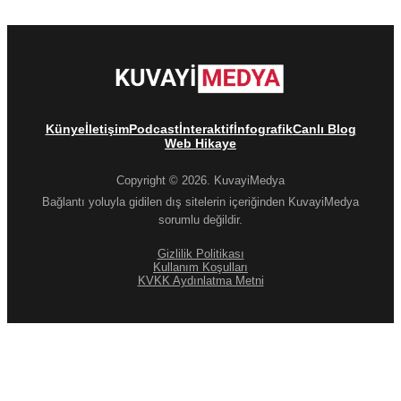
Künye
İletişim
Podcast
İnteraktif
İnfografik
Canlı Blog
Web Hikaye
Copyright © 2026. KuvayiMedya
Bağlantı yoluyla gidilen dış sitelerin içeriğinden KuvayiMedya
sorumlu değildir.
Gizlilik Politikası
Kullanım Koşulları
KVKK Aydınlatma Metni