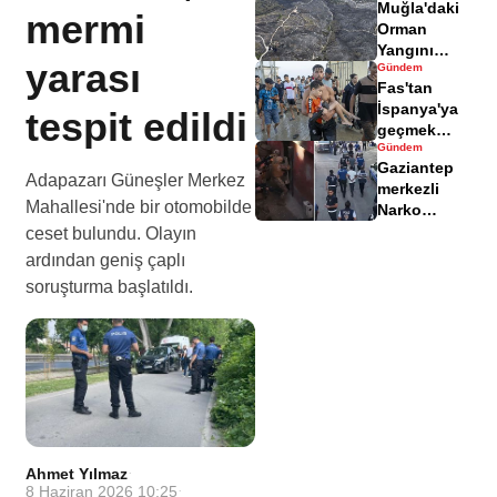
Muğla'daki
yaralandı
mermi
Orman
Yangını
yarası
Gündem
Sonrası
Fas'tan
Zarar Gören
İspanya'ya
tespit edildi
Alanlar
geçmek
Havadisinde
Gündem
isteyen
Gaziantep
göçmenler
Adapazarı Güneşler Merkez
merkezli
geri döndü
Mahallesi'nde bir otomobilde
Narko
Kapan
ceset bulundu. Olayın
Operasyonu
ardından geniş çaplı
bilançosu
soruşturma başlatıldı.
açıklandı
Ahmet Yılmaz
·
8 Haziran 2026 10:25
·