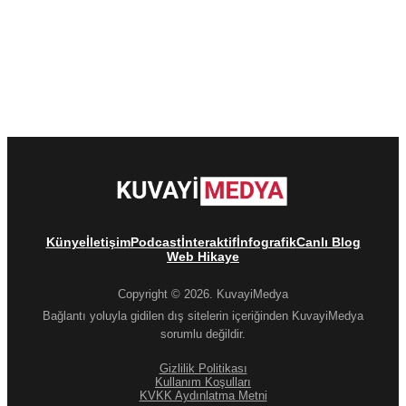
Künye
İletişim
Podcast
İnteraktif
İnfografik
Canlı Blog
Web Hikaye
Copyright © 2026. KuvayiMedya
Bağlantı yoluyla gidilen dış sitelerin içeriğinden KuvayiMedya
sorumlu değildir.
Gizlilik Politikası
Kullanım Koşulları
KVKK Aydınlatma Metni