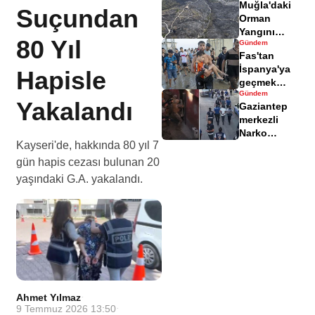
Muğla'daki
yaralandı
Suçundan
Orman
Yangını
80 Yıl
Gündem
Sonrası
Fas'tan
Zarar Gören
İspanya'ya
Hapisle
Alanlar
geçmek
Havadisinde
Gündem
isteyen
Yakalandı
Gaziantep
göçmenler
merkezli
geri döndü
Narko
Kayseri'de, hakkında 80 yıl 7
Kapan
Operasyonu
gün hapis cezası bulunan 20
bilançosu
yaşındaki G.A. yakalandı.
açıklandı
Ahmet Yılmaz
·
9 Temmuz 2026 13:50
·