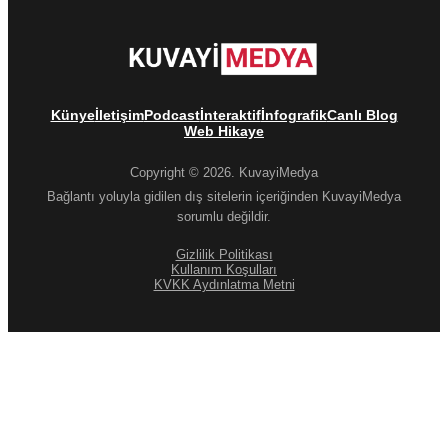
Künye
İletişim
Podcast
İnteraktif
İnfografik
Canlı Blog
Web Hikaye
Copyright © 2026. KuvayiMedya
Bağlantı yoluyla gidilen dış sitelerin içeriğinden KuvayiMedya
sorumlu değildir.
Gizlilik Politikası
Kullanım Koşulları
KVKK Aydınlatma Metni